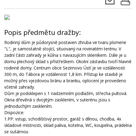
Popis předmětu dražby:
Rodinný dům je půdorysně postaven zhruba ve tvaru písmene
"L", je samostatně stojící, situovaný na rovinatém terénu. V
zadní části zahrady je kůlna s navazujícím skleníkem. Dále je u
domu plechový sklad s přístřeškem. Okolní zástavbu tvoří hlavně
rodinné domy. Centrum obce Sezimovo Ústí je ve vzdálenosti
300 m, do Tábora je vzdálenost 1,8 km. Přístup ke stavbě je
možný přes vjezdovou bránu a branku, oplocení je provedeno
včetně zahrady.
Dům je podsklepen s 1 nadzemním podlažím, střecha pultová.
Okna dřevěná s dvojitým zasklením, v suterénu jsou s
jednoduchým zasklením.
Dispozice:
1.PP: vstup, schodišťový prostor, garáž s dílnou, chodba, 4x
skladové místnosti, sklad paliva, kotelna, WC, koupelna, prádelna
se sušárnou