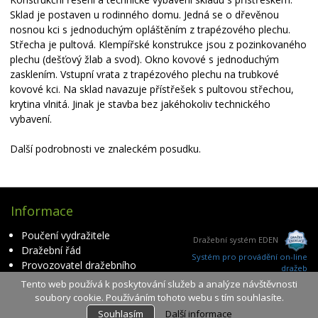
Sklad je postaven u rodinného domu. Jedná se o dřevěnou
nosnou kci s jednoduchým opláštěním z trapézového plechu.
Střecha je pultová. Klempířské konstrukce jsou z pozinkovaného
plechu (dešťový žlab a svod). Okno kovové s jednoduchým
zasklením. Vstupní vrata z trapézového plechu na trubkové
kovové kci. Na sklad navazuje přístřešek s pultovou střechou,
krytina vlnitá. Jinak je stavba bez jakéhokoliv technického
vybavení.
Další podrobnosti ve znaleckém posudku.
Informace
Poučení vydražitele
Dražební systém EDEN
Dražební řád
Systém pro provádění on-line
Provozovatel dražebního
dražeb
serveru
Tento web používá k poskytování služeb a analýze návštěvnosti
ver. 3.0.60
Zpracování osobních údajů
soubory cookie. Používáním tohoto webu s tím souhlasíte.
čas serveru: 2026-08-08 17:17:32
Dražby
Souhlasím
Další informace