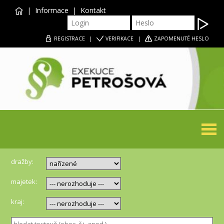
|
Informace
|
Kontakt
REGISTRACE
|
VERIFIKACE
|
ZAPOMENUTÉ HESLO
Togg
navi
dražby:
majetek:
kraj: