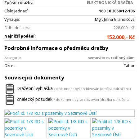
Způsob dražby:
ELEKTRONICKÁ DRAŽBA
Číslo jednací:
160 EX 3058/12-106
Vyřizuje:
Mgr. Jiřina Grandičová
Odhadní cena:
228.000,- Kč
Nejnižší podání:
152.000,- Kč
Podrobné informace o předmětu dražby
Kategorie:
nemovitost, rodinný dům
Okres:
Tábor
Související dokumenty
Dražební vyhláška
/ dokument byl archivován (dražba odročena)
Znalecký posudek
/ dokument byl archivován (dražba odročena)