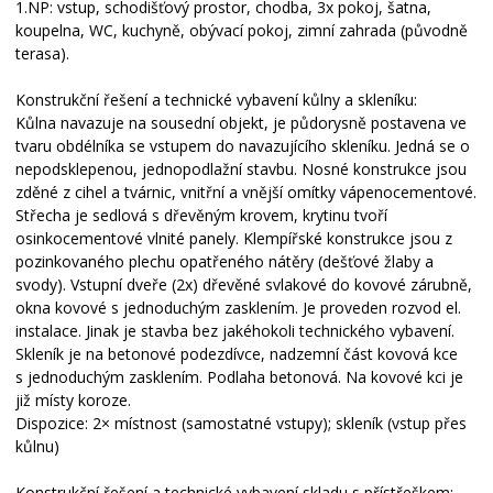
1.NP: vstup, schodišťový prostor, chodba, 3x pokoj, šatna,
koupelna, WC, kuchyně, obývací pokoj, zimní zahrada (původně
terasa).
Konstrukční řešení a technické vybavení kůlny a skleníku:
Kůlna navazuje na sousední objekt, je půdorysně postavena ve
tvaru obdélníka se vstupem do navazujícího skleníku. Jedná se o
nepodsklepenou, jednopodlažní stavbu. Nosné konstrukce jsou
zděné z cihel a tvárnic, vnitřní a vnější omítky vápenocementové.
Střecha je sedlová s dřevěným krovem, krytinu tvoří
osinkocementové vlnité panely. Klempířské konstrukce jsou z
pozinkovaného plechu opatřeného nátěry (dešťové žlaby a
svody). Vstupní dveře (2x) dřevěné svlakové do kovové zárubně,
okna kovové s jednoduchým zasklením. Je proveden rozvod el.
instalace. Jinak je stavba bez jakéhokoli technického vybavení.
Skleník je na betonové podezdívce, nadzemní část kovová kce
s jednoduchým zasklením. Podlaha betonová. Na kovové kci je
již místy koroze.
Dispozice: 2× místnost (samostatné vstupy); skleník (vstup přes
kůlnu)
Konstrukční řešení a technické vybavení skladu s přístřeškem: