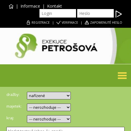
|
Informace
|
Kontakt
REGISTRACE
|
VERIFIKACE
|
ZAPOMENUTÉ HESLO
Togg
navi
dražby:
majetek:
kraj: