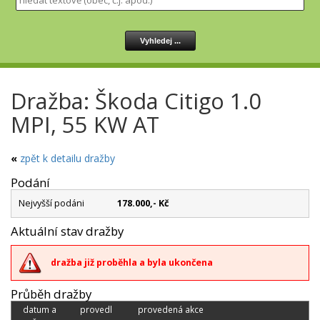
Dražba: Škoda Citigo 1.0
MPI, 55 KW AT
«
zpět k detailu dražby
Podání
Nejvyšší podáni
178.000,- Kč
Aktuální stav dražby
dražba již proběhla a byla ukončena
Průběh dražby
datum a
provedl
provedená akce