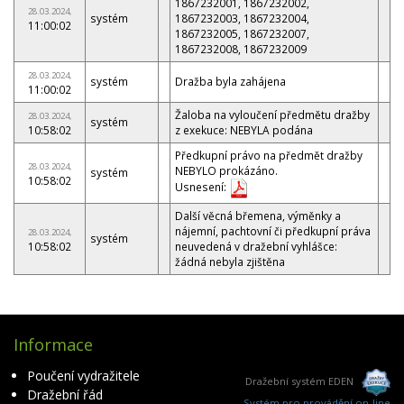
1867232001, 1867232002,
28.03.2024,
systém
1867232003, 1867232004,
11:00:02
1867232005, 1867232007,
1867232008, 1867232009
28.03.2024,
systém
Dražba byla zahájena
11:00:02
Žaloba na vyloučení předmětu dražby
28.03.2024,
systém
10:58:02
z exekuce: NEBYLA podána
Předkupní právo na předmět dražby
28.03.2024,
NEBYLO prokázáno.
systém
10:58:02
Usnesení:
Další věcná břemena, výměnky a
nájemní, pachtovní či předkupní práva
28.03.2024,
systém
10:58:02
neuvedená v dražební vyhlášce:
žádná nebyla zjištěna
Informace
Poučení vydražitele
Dražební systém EDEN
Dražební řád
Systém pro provádění on-line