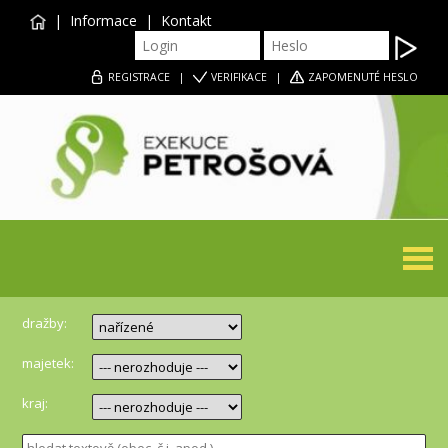
|
Informace
|
Kontakt
REGISTRACE
|
VERIFIKACE
|
ZAPOMENUTÉ HESLO
Togg
navi
dražby:
majetek:
kraj: